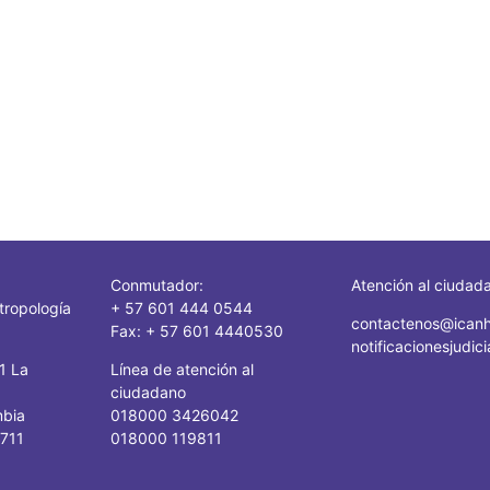
Conmutador:
Atención al ciudad
tropología
+ 57 601 444 0544
contactenos@icanh
Fax: + 57 601 4440530
notificacionesjudi
41 La
Línea de atención al
ciudadano
mbia
018000 3426042
1711
018000 119811