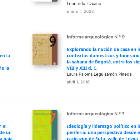
Leonardo Lizcano
enero 1, 2023
Informe arqueológico N.º 9
Explorando la noción de casa en l
en la
contextos domésticos y funerario
la sabana de Bogotá, entre los sig
de la
VIII y XIII d. C.
Laura Paloma Leguizamón Pineda
abril 1, 2016
Informe arqueológico N.º 7
 el
Ideología y liderazgo político en l
de un
periferia: una perspectiva desde e
ca baja
cacicazgo de Suta, valle de Leyva,