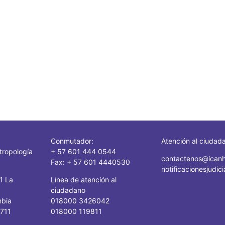
Conmutador:
Atención al ciudad
tropología
+ 57 601 444 0544
contactenos@icanh
Fax: + 57 601 4440530
notificacionesjudi
41 La
Línea de atención al
ciudadano
mbia
018000 3426042
1711
018000 119811