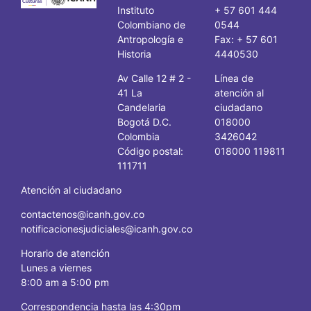
Instituto
+ 57 601 444
Colombiano de
0544
Antropología e
Fax: + 57 601
Historia
4440530
Av Calle 12 # 2 -
Línea de
41 La
atención al
Candelaria
ciudadano
Bogotá D.C.
018000
Colombia
3426042
Código postal:
018000 119811
111711
Atención al ciudadano
contactenos@icanh.gov.co
notificacionesjudiciales@icanh.gov.co
Horario de atención
Lunes a viernes
8:00 am a 5:00 pm
Correspondencia hasta las 4:30pm