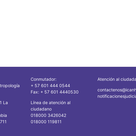
Conmutador:
Atención al ciudad
tropología
+ 57 601 444 0544
contactenos@icanh
Fax: + 57 601 4440530
notificacionesjudi
41 La
Línea de atención al
ciudadano
mbia
018000 3426042
1711
018000 119811