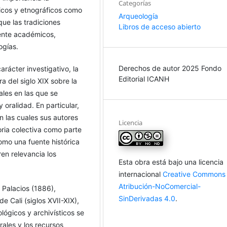
Categorías
gicos y etnográficos como
Arqueología
que las tradiciones
Libros de acceso abierto
mente académicos,
ogías.
Derechos de autor 2025 Fondo
arácter investigativo, la
Editorial ICANH
ra del siglo XIX sobre la
ales en las que se
 oralidad. En particular,
en las cuales sus autores
Licencia
oria colectiva como parte
omo una fuente histórica
ren relevancia los
Esta obra está bajo una licencia
internacional
Creative Commons
Atribución-NoComercial-
 Palacios (1886),
SinDerivadas 4.0
.
 Cali (siglos XVII-XIX),
lógicos y archivísticos se
orales y los recursos