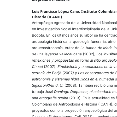
Luis Francisco López Cano,
Instituto Colombia
Historia (ICANH)
Antropólogo egresado de la Universidad Nacional
en Investigación Social Interdisciplinaria de la Uni
Bogotá. En los últimos años su labor se ha centr
arqueología histórica, arqueología funeraria, etnoh
arqueoastronomía. Autor de
La tumba de María Is
de una leyenda vallecaucana
(2002),
Los invisibl
reflexiones y propuestas en torno al sitio arqueol
Chocó
(2007),
Etnohistoria y ocupaciones en la ve
serranía de Perijá
(2007
)
y
Los observadores de S
astronomía y sistemas hidráulicos en el humedal 
Siglos X-XVIII d. C.
(2008). También recibió una 
trabajo
José Domingo Duquesne, el calendario mui
una etnografía oculta
(2013). En la actualidad es f
Colombiano de Antropología e Historia (ICANH), 
proyectos como la proyección arqueológica del a
Cascajal (El Hormiguero, Cali, 2021) y, recientem