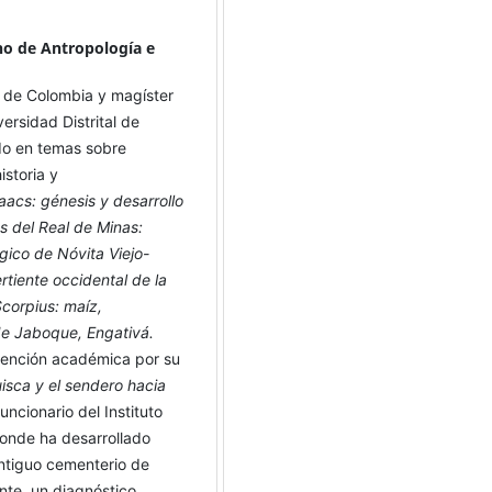
no de Antropología e
 de Colombia y magíster
versidad Distrital de
ado en temas sobre
istoria y
aacs: génesis y desarrollo
es del Real de Minas:
ógico de Nóvita Viejo-
rtiente occidental de la
corpius: maíz,
de Jaboque, Engativá.
mención académica por su
sca y el sendero hacia
uncionario del Instituto
donde ha desarrollado
ntiguo cementerio de
ente, un diagnóstico