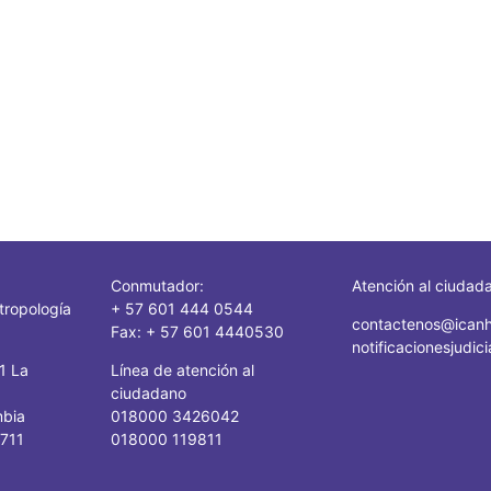
Conmutador:
Atención al ciudad
tropología
+ 57 601 444 0544
contactenos@icanh
Fax: + 57 601 4440530
notificacionesjudi
41 La
Línea de atención al
ciudadano
mbia
018000 3426042
1711
018000 119811