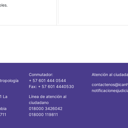
les.
Conmutador:
Atención al ciudad
tropología
+ 57 601 444 0544
contactenos@icanh
Fax: + 57 601 4440530
notificacionesjudi
41 La
Línea de atención al
ciudadano
mbia
018000 3426042
1711
018000 119811