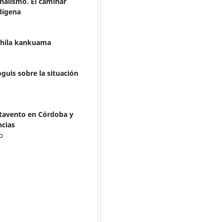
onalismo. El caminar
ndígena
ochila kankuama
guis sobre la situación
tavento en Córdoba y
ncias
o